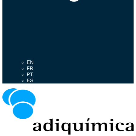
EN
FR
PT
ES