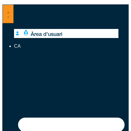
Vés
al
contingut
Àrea d'usuari
CA