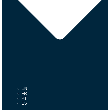
EN
FR
PT
ES