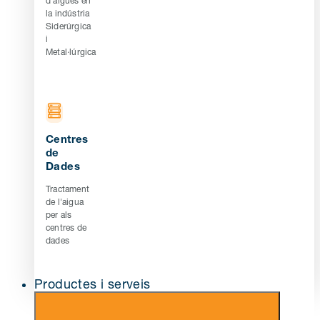
d'aigües en
la indústria
Siderúrgica
i
Metal·lúrgica
Centres
de
Dades
Tractament
de l'aigua
per als
centres de
dades
Productes i serveis