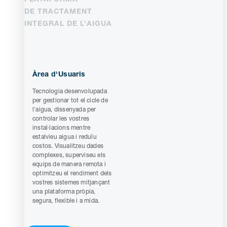
DE TRACTAMENT
INTEGRAL DE L’AIGUA
Àrea d'Usuaris
Tecnologia desenvolupada
per gestionar tot el cicle de
l'aigua, dissenyada per
controlar les vostres
instal·lacions mentre
estalvieu aigua i reduïu
costos. Visualitzeu dades
complexes, superviseu els
equips de manera remota i
optimitzeu el rendiment dels
vostres sistemes mitjançant
una plataforma pròpia,
segura, flexible i a mida.