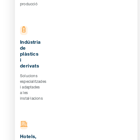
producció
Indústria
de
plàstics
i
derivats
Solucions
especialitzades
i adaptades
a les
instal·lacions
Hotels,