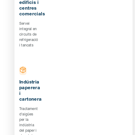
edificis i
centres
comercials
Servei
integral en
circuits de
refrigeració
i tancats
Indústria
paperera
i
cartonera
Tractament
d'aigües
per la
indústria
del paper i