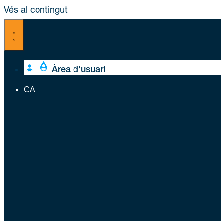
Vés al contingut
Àrea d'usuari
CA