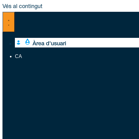
Vés al contingut
Àrea d'usuari
CA