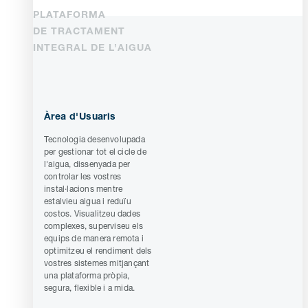
PLATAFORMA
DE TRACTAMENT
INTEGRAL DE L’AIGUA
Àrea d'Usuaris
Tecnologia desenvolupada
per gestionar tot el cicle de
l'aigua, dissenyada per
controlar les vostres
instal·lacions mentre
estalvieu aigua i reduïu
costos. Visualitzeu dades
complexes, superviseu els
equips de manera remota i
optimitzeu el rendiment dels
vostres sistemes mitjançant
una plataforma pròpia,
segura, flexible i a mida.