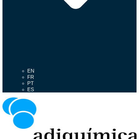
EN
FR
PT
ES