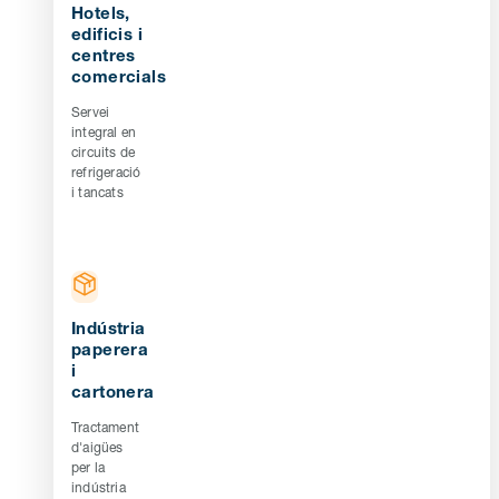
Hotels,
edificis i
centres
comercials
Servei
integral en
circuits de
refrigeració
i tancats
Indústria
paperera
i
cartonera
Tractament
d'aigües
per la
indústria