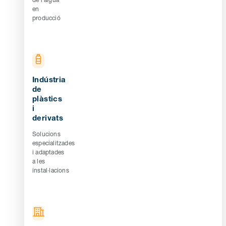
en
producció
Indústria
de
plàstics
i
derivats
Solucions
especialitzades
i adaptades
a les
instal·lacions