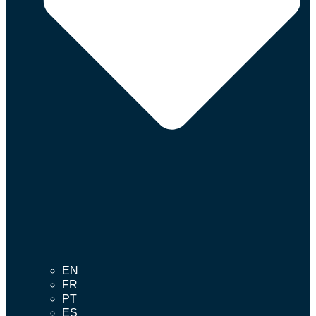
EN
FR
PT
ES