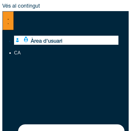
Vés al contingut
Àrea d'usuari
CA