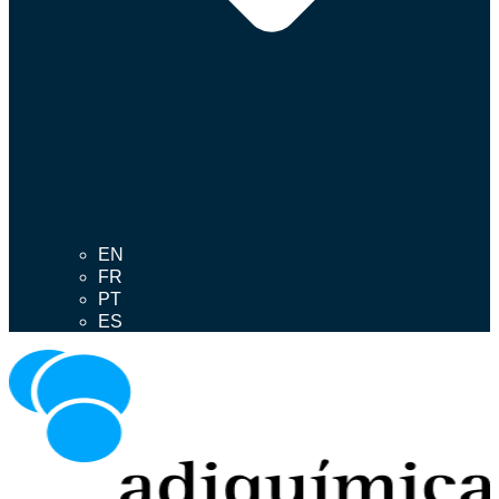
EN
FR
PT
ES