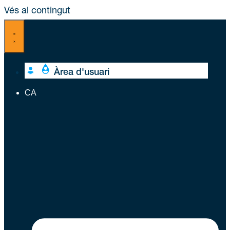
Vés al contingut
Àrea d'usuari
CA