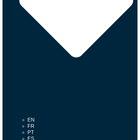
EN
FR
PT
ES