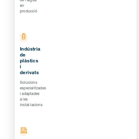
en
producció
Indústria
de
plàstics
i
derivats
Solucions
especialitzades
i adaptades
a les
instal·lacions