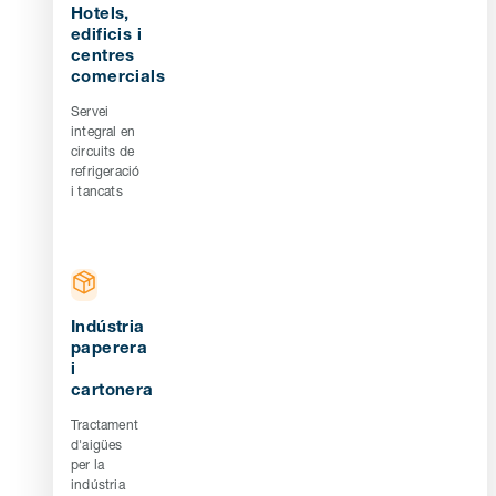
Hotels,
edificis i
centres
comercials
Servei
integral en
circuits de
refrigeració
i tancats
Indústria
paperera
i
cartonera
Tractament
d'aigües
per la
indústria