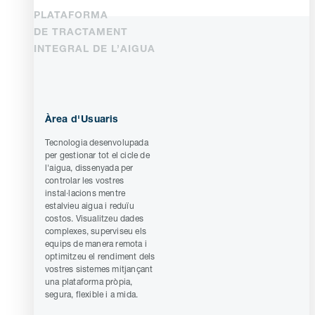
PLATAFORMA
DE TRACTAMENT
INTEGRAL DE L’AIGUA
Àrea d'Usuaris
Tecnologia desenvolupada
per gestionar tot el cicle de
l'aigua, dissenyada per
controlar les vostres
instal·lacions mentre
estalvieu aigua i reduïu
costos. Visualitzeu dades
complexes, superviseu els
equips de manera remota i
optimitzeu el rendiment dels
vostres sistemes mitjançant
una plataforma pròpia,
segura, flexible i a mida.