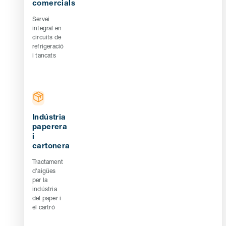
comercials
Servei
integral en
circuits de
refrigeració
i tancats
Indústria
paperera
i
cartonera
Tractament
d'aigües
per la
indústria
del paper i
el cartró