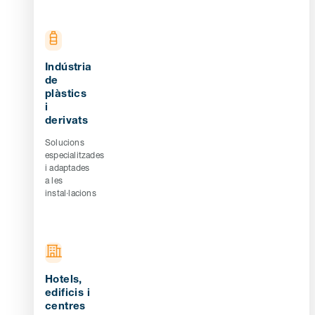
Indústria
de
plàstics
i
derivats
Solucions
especialitzades
i adaptades
a les
instal·lacions
Hotels,
edificis i
centres