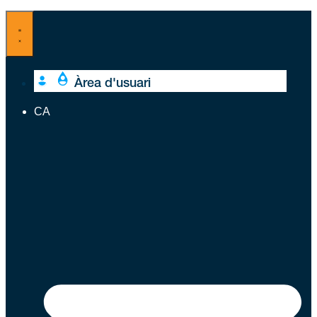
Vés
al
contingut
Àrea d'usuari
CA