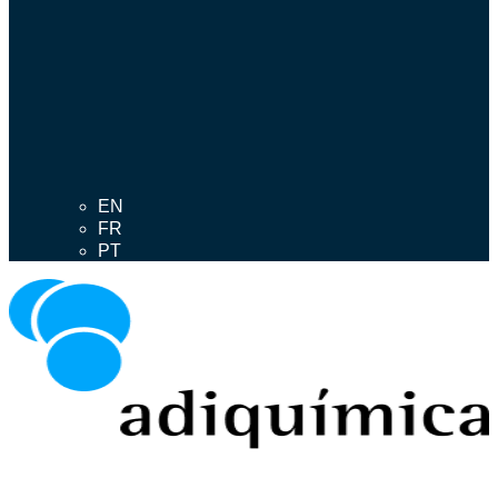
EN
FR
PT