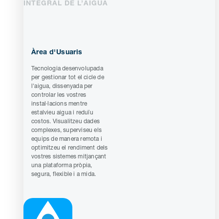
INTEGRAL DE L’AIGUA
Àrea d'Usuaris
Tecnologia desenvolupada
per gestionar tot el cicle de
l'aigua, dissenyada per
controlar les vostres
instal·lacions mentre
estalvieu aigua i reduïu
costos. Visualitzeu dades
complexes, superviseu els
equips de manera remota i
optimitzeu el rendiment dels
vostres sistemes mitjançant
una plataforma pròpia,
segura, flexible i a mida.